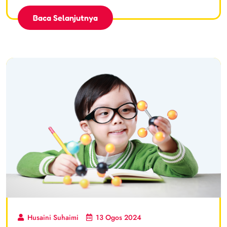
Baca Selanjutnya
Husaini Suhaimi
13 Ogos 2024