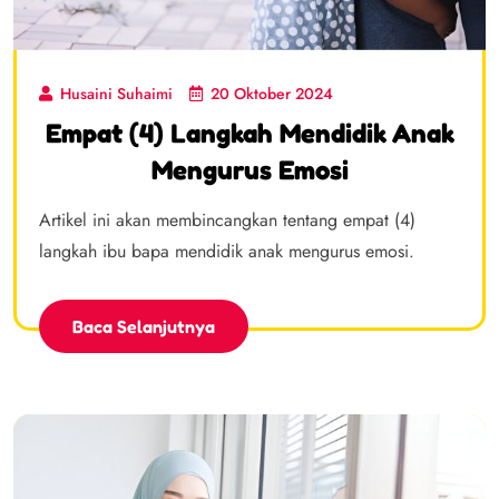
Husaini Suhaimi
20 Oktober 2024
Empat (4) Langkah Mendidik Anak
Mengurus Emosi
Artikel ini akan membincangkan tentang empat (4)
langkah ibu bapa mendidik anak mengurus emosi.
Baca Selanjutnya