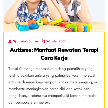
Syuhadah Sufian
26 Julai 2024
Autisme: Manfaat Rawatan Terapi
Cara Kerja
Terapi Carakerja merupakan bidang pemulihan yang
telah dibuktikan antara yang paling berkesan merawat
autisme di mana bagi tempoh jangka masa panjang, ia
membantu meningkatkan harga diri dan keyakinan
pengidapnya seterusnya memperbaiki kemahiran sosial
dan pembelajaran mereka.