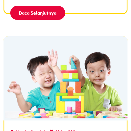
Baca Selanjutnya