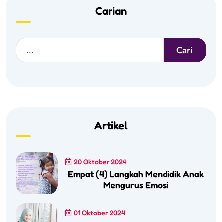
Carian
Cari
Artikel
20 Oktober 2024
Empat (4) Langkah Mendidik Anak
Mengurus Emosi
01 Oktober 2024